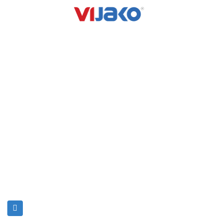
VIJAKO 越南建筑股份公司
快速链接
项目
简介
正在施工
项目
已完成
消息
按建筑领域
招聘
联系
Email: info@vijako.vn