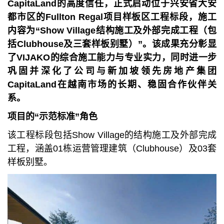
CapitaLand
的高度信任，正式启动位于兴安省大安
都市区的
Fullton Regal
项目样板区工程标段，施工
内容为“
Show Village
结构施工及外部完成工程（包
括
Clubhouse
及三套样板别墅）”。该成果充分彰显
了
VIJAKO
的综合施工能力与专业实力，同时进一步
巩固并深化了公司与新加坡领先房地产集团
CapitaLand
在越南市场的长期、稳固合作伙伴关
系。
项目的
“示范标准”角色
该工程标段包括Show Village的结构施工及外部完成
工程，涵盖01栋运营管理建筑（Clubhouse）及03套
样板别墅。