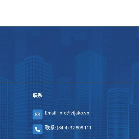
联系
Email: info@vijako.vn
联系: (84-4) 32 808 111