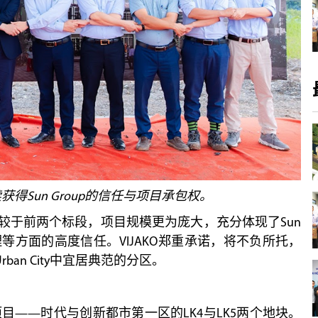
获得Sun Group的信任与项目承包权。
较于前两个标段，项目规模更为庞大，充分体现了Sun
管理等方面的高度信任。VIJAKO郑重承诺，将不负所托，
rban City中宜居典范的分区。
ity项目——时代与创新都市第一区的LK4与LK5两个地块。