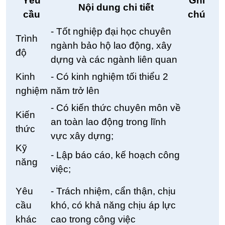
Yêu
Ghi
Nội dung chi tiết
cầu
chú
- Tốt nghiệp đại học chuyên
Trình
ngành bảo hộ lao động, xây
độ
dựng và các ngành liên quan
Kinh
- Có kinh nghiệm tối thiểu 2
nghiệm
năm trở lên
- Có kiến thức chuyên môn về
Kiến
an toàn lao động trong lĩnh
thức
vực xây dựng;
Kỹ
- Lập báo cáo, kế hoạch công
năng
việc;
Yêu
- Trách nhiệm, cẩn thận, chịu
cầu
khó, có khả năng chịu áp lực
khác
cao trong công việc