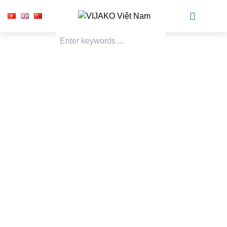
Recruitment
...Becoming a leading symbol of trust in construction, doing our
best with customers and partners. Especially commitment to
product - service quality and implementation progress...