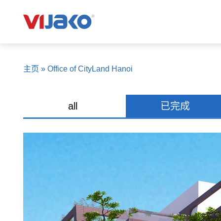
主页
»
Office of CityLand Hanoi
all
已完成