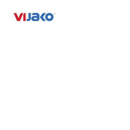
VIJAKO 越南建筑股份公司
快速链接
项目
简介
正在施工
项目
已完成
消息
按建筑领域
招聘