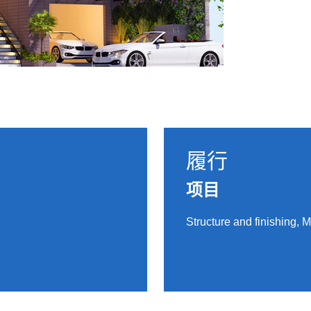
履行
项目
Structure and finishing,