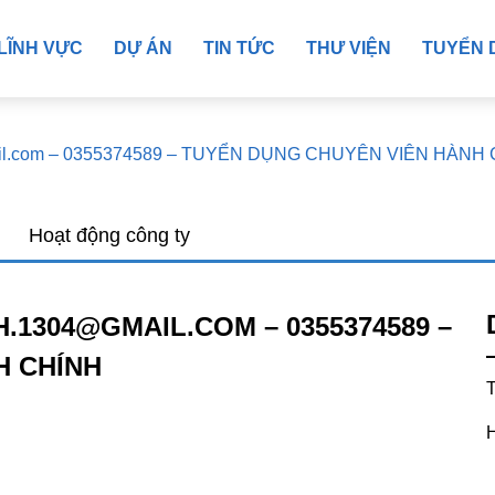
LĨNH VỰC
DỰ ÁN
TIN TỨC
THƯ VIỆN
TUYỂN 
mail.com – 0355374589 – TUYỂN DỤNG CHUYÊN VIÊN HÀNH
Hoạt động công ty
.1304@GMAIL.COM – 0355374589 –
H CHÍNH
T
H