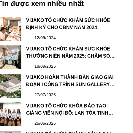
Tin được xem nhiều nhất
VIJAKO TỔ CHỨC KHÁM SỨC KHỎE
ĐỊNH KỲ CHO CBNV NĂM 2024
12/09/2024
VIJAKO TỔ CHỨC KHÁM SỨC KHỎE
THƯỜNG NIÊN NĂM 2025: CHĂM SÓC
SỨC KHỎE – LAN TỎA YÊU THƯƠNG
18/09/2025
VIJAKO HOÀN THÀNH BÀN GIAO GIAI
ĐOẠN I CÔNG TRÌNH SUN GALLERY
HẠ LONG – DỰ ÁN CÔNG VIÊN ĐẠI
27/07/2026
DƯƠNG HẠ LONG
VIJAKO TỔ CHỨC KHÓA ĐÀO TẠO
GIẢNG VIÊN NỘI BỘ: LAN TỎA TINH
THẦN HỌC TẬP VÀ CHIA SẺ
25/05/2026