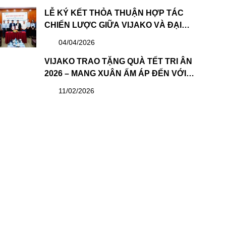
TRỊ & BAN KIỂM SOÁT NHIỆM KỲ MỚI
LỄ KÝ KẾT THỎA THUẬN HỢP TÁC
CHIẾN LƯỢC GIỮA VIJAKO VÀ ĐẠI
HỌC XÂY DỰNG HÀ NỘI: BƯỚC TIẾN
04/04/2026
QUAN TRỌNG TRONG PHÁT TRIỂN
NGUỒN NHÂN LỰC
VIJAKO TRAO TẶNG QUÀ TẾT TRI ÂN
2026 – MANG XUÂN ẤM ÁP ĐẾN VỚI
CBNV VÀ CÔNG NHÂN
11/02/2026