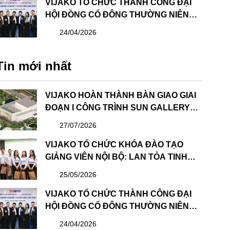
VIJAKO TỔ CHỨC THÀNH CÔNG ĐẠI
HỘI ĐỒNG CỔ ĐÔNG THƯỜNG NIÊN
NĂM 2026 VÀ BẦU HỘI ĐỒNG QUẢN
24/04/2026
TRỊ & BAN KIỂM SOÁT NHIỆM KỲ MỚI
Tin mới nhất
VIJAKO HOÀN THÀNH BÀN GIAO GIAI
ĐOẠN I CÔNG TRÌNH SUN GALLERY
HẠ LONG – DỰ ÁN CÔNG VIÊN ĐẠI
27/07/2026
DƯƠNG HẠ LONG
VIJAKO TỔ CHỨC KHÓA ĐÀO TẠO
GIẢNG VIÊN NỘI BỘ: LAN TỎA TINH
THẦN HỌC TẬP VÀ CHIA SẺ
25/05/2026
VIJAKO TỔ CHỨC THÀNH CÔNG ĐẠI
HỘI ĐỒNG CỔ ĐÔNG THƯỜNG NIÊN
NĂM 2026 VÀ BẦU HỘI ĐỒNG QUẢN
24/04/2026