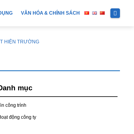
DỤNG
VĂN HÓA & CHÍNH SÁCH
UẬT HIỆN TRƯỜNG
Danh mục
in công trình
oạt động công ty