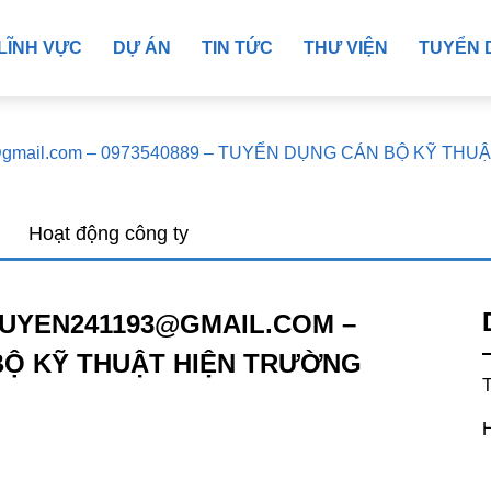
LĨNH VỰC
DỰ ÁN
TIN TỨC
THƯ VIỆN
TUYỂN 
3@gmail.com – 0973540889 – TUYỂN DỤNG CÁN BỘ KỸ TH
Hoạt động công ty
UYEN241193@GMAIL.COM –
 BỘ KỸ THUẬT HIỆN TRƯỜNG
T
H