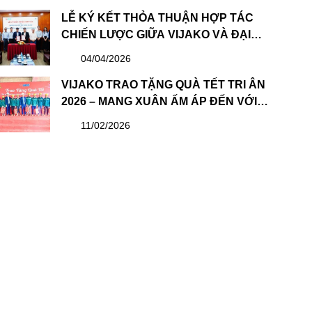
TRỊ & BAN KIỂM SOÁT NHIỆM KỲ MỚI
LỄ KÝ KẾT THỎA THUẬN HỢP TÁC
CHIẾN LƯỢC GIỮA VIJAKO VÀ ĐẠI
HỌC XÂY DỰNG HÀ NỘI: BƯỚC TIẾN
04/04/2026
QUAN TRỌNG TRONG PHÁT TRIỂN
NGUỒN NHÂN LỰC
VIJAKO TRAO TẶNG QUÀ TẾT TRI ÂN
2026 – MANG XUÂN ẤM ÁP ĐẾN VỚI
CBNV VÀ CÔNG NHÂN
11/02/2026