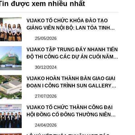
Tin được xem nhiều nhất
VIJAKO TỔ CHỨC KHÓA ĐÀO TẠO
GIẢNG VIÊN NỘI BỘ: LAN TỎA TINH
THẦN HỌC TẬP VÀ CHIA SẺ
25/05/2026
VIJAKO TẬP TRUNG ĐẨY NHANH TIẾN
ĐỘ THI CÔNG CÁC DỰ ÁN CUỐI NĂM
2024
30/12/2024
VIJAKO HOÀN THÀNH BÀN GIAO GIAI
ĐOẠN I CÔNG TRÌNH SUN GALLERY
HẠ LONG – DỰ ÁN CÔNG VIÊN ĐẠI
27/07/2026
DƯƠNG HẠ LONG
VIJAKO TỔ CHỨC THÀNH CÔNG ĐẠI
HỘI ĐỒNG CỔ ĐÔNG THƯỜNG NIÊN
NĂM 2026 VÀ BẦU HỘI ĐỒNG QUẢN
24/04/2026
TRỊ & BAN KIỂM SOÁT NHIỆM KỲ MỚI