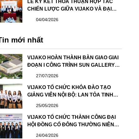
LỄ KÝ KẾT THỎA THUẬN HỢP TÁC
CHIẾN LƯỢC GIỮA VIJAKO VÀ ĐẠI
HỌC XÂY DỰNG HÀ NỘI: BƯỚC TIẾN
04/04/2026
QUAN TRỌNG TRONG PHÁT TRIỂN
NGUỒN NHÂN LỰC
Tin mới nhất
VIJAKO HOÀN THÀNH BÀN GIAO GIAI
ĐOẠN I CÔNG TRÌNH SUN GALLERY
HẠ LONG – DỰ ÁN CÔNG VIÊN ĐẠI
27/07/2026
DƯƠNG HẠ LONG
VIJAKO TỔ CHỨC KHÓA ĐÀO TẠO
GIẢNG VIÊN NỘI BỘ: LAN TỎA TINH
THẦN HỌC TẬP VÀ CHIA SẺ
25/05/2026
VIJAKO TỔ CHỨC THÀNH CÔNG ĐẠI
HỘI ĐỒNG CỔ ĐÔNG THƯỜNG NIÊN
NĂM 2026 VÀ BẦU HỘI ĐỒNG QUẢN
24/04/2026