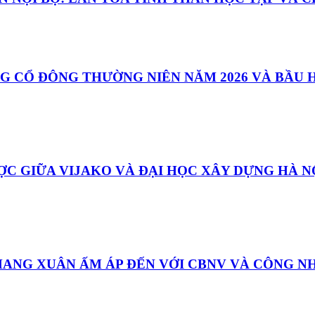
G CỔ ĐÔNG THƯỜNG NIÊN NĂM 2026 VÀ BẦU H
ỢC GIỮA VIJAKO VÀ ĐẠI HỌC XÂY DỰNG HÀ 
 MANG XUÂN ẤM ÁP ĐẾN VỚI CBNV VÀ CÔNG N