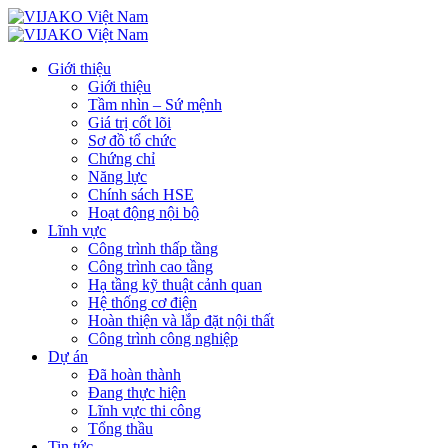
Giới thiệu
Giới thiệu
Tầm nhìn – Sứ mệnh
Giá trị cốt lõi
Sơ đồ tổ chức
Chứng chỉ
Năng lực
Chính sách HSE
Hoạt động nội bộ
Lĩnh vực
Công trình thấp tầng
Công trình cao tầng
Hạ tầng kỹ thuật cảnh quan
Hệ thống cơ điện
Hoàn thiện và lắp đặt nội thất
Công trình công nghiệp
Dự án
Đã hoàn thành
Đang thực hiện
Lĩnh vực thi công
Tổng thầu
Tin tức