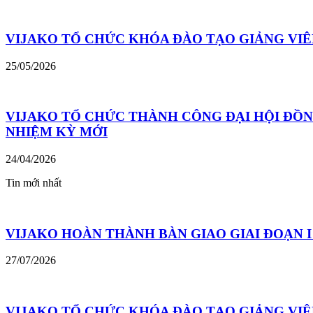
VIJAKO TỔ CHỨC KHÓA ĐÀO TẠO GIẢNG VIÊN
25/05/2026
VIJAKO TỔ CHỨC THÀNH CÔNG ĐẠI HỘI ĐỒN
NHIỆM KỲ MỚI
24/04/2026
Tin mới nhất
VIJAKO HOÀN THÀNH BÀN GIAO GIAI ĐOẠN 
27/07/2026
VIJAKO TỔ CHỨC KHÓA ĐÀO TẠO GIẢNG VIÊN