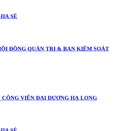
HIA SẺ
ỘI ĐỒNG QUẢN TRỊ & BAN KIỂM SOÁT
N CÔNG VIÊN ĐẠI DƯƠNG HẠ LONG
HIA SẺ