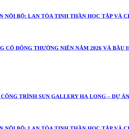
 NỘI BỘ: LAN TỎA TINH THẦN HỌC TẬP VÀ C
G CỔ ĐÔNG THƯỜNG NIÊN NĂM 2026 VÀ BẦU H
I CÔNG TRÌNH SUN GALLERY HẠ LONG – DỰ Á
 NỘI BỘ: LAN TỎA TINH THẦN HỌC TẬP VÀ C