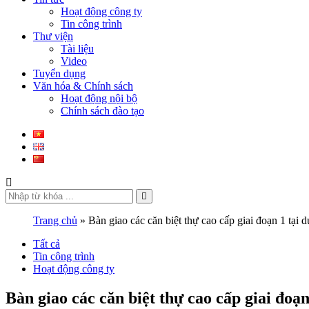
Hoạt động công ty
Tin công trình
Thư viện
Tài liệu
Video
Tuyển dụng
Văn hóa & Chính sách
Hoạt động nội bộ
Chính sách đào tạo
Trang chủ
»
Bàn giao các căn biệt thự cao cấp giai đoạn 1 tại
Tất cả
Tin công trình
Hoạt động công ty
Bàn giao các căn biệt thự cao cấp giai đo