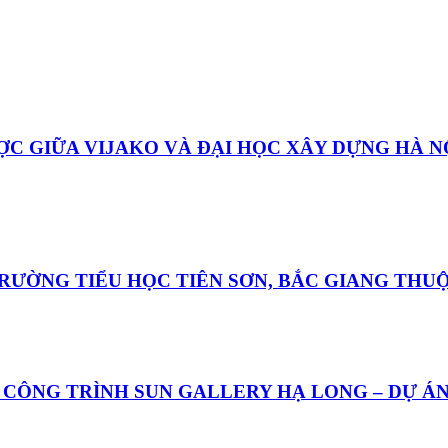
ỢC GIỮA VIJAKO VÀ ĐẠI HỌC XÂY DỰNG HÀ 
RƯỜNG TIỂU HỌC TIÊN SƠN, BẮC GIANG THU
I CÔNG TRÌNH SUN GALLERY HẠ LONG – DỰ Á