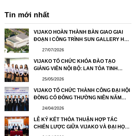
Tin mới nhất
VIJAKO HOÀN THÀNH BÀN GIAO GIAI
ĐOẠN I CÔNG TRÌNH SUN GALLERY HẠ
LONG – DỰ ÁN CÔNG VIÊN ĐẠI DƯƠNG
27/07/2026
HẠ LONG
VIJAKO TỔ CHỨC KHÓA ĐÀO TẠO
GIẢNG VIÊN NỘI BỘ: LAN TỎA TINH
THẦN HỌC TẬP VÀ CHIA SẺ
25/05/2026
VIJAKO TỔ CHỨC THÀNH CÔNG ĐẠI HỘI
ĐỒNG CỔ ĐÔNG THƯỜNG NIÊN NĂM
2026 VÀ BẦU HỘI ĐỒNG QUẢN TRỊ &
24/04/2026
BAN KIỂM SOÁT NHIỆM KỲ MỚI
LỄ KÝ KẾT THỎA THUẬN HỢP TÁC
CHIẾN LƯỢC GIỮA VIJAKO VÀ ĐẠI HỌC
XÂY DỰNG HÀ NỘI: BƯỚC TIẾN QUAN