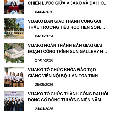
CHIẾN LƯỢC GIỮA VIJAKO VÀ ĐẠI HỌC
XÂY DỰNG HÀ NỘI: BƯỚC TIẾN QUAN
04/04/2026
TRỌNG TRONG PHÁT TRIỂN NGUỒN
NHÂN LỰC
VIJAKO BÀN GIAO THÀNH CÔNG GÓI
THẦU TRƯỜNG TIỂU HỌC TIÊN SƠN,
BẮC GIANG THUỘC CHUỖI DỰ ÁN TỪ
04/10/2024
THIỆN CỦA CAPITALAND
VIJAKO HOÀN THÀNH BÀN GIAO GIAI
ĐOẠN I CÔNG TRÌNH SUN GALLERY HẠ
LONG – DỰ ÁN CÔNG VIÊN ĐẠI DƯƠNG
27/07/2026
HẠ LONG
VIJAKO TỔ CHỨC KHÓA ĐÀO TẠO
GIẢNG VIÊN NỘI BỘ: LAN TỎA TINH
THẦN HỌC TẬP VÀ CHIA SẺ
25/05/2026
VIJAKO TỔ CHỨC THÀNH CÔNG ĐẠI HỘI
ĐỒNG CỔ ĐÔNG THƯỜNG NIÊN NĂM
2026 VÀ BẦU HỘI ĐỒNG QUẢN TRỊ &
24/04/2026
BAN KIỂM SOÁT NHIỆM KỲ MỚI