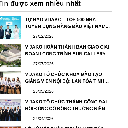
Tin được xem nhiều nhất
TỰ HÀO VIJAKO – TOP 500 NHÀ
TUYỂN DỤNG HÀNG ĐẦU VIỆT NAM
2025
27/12/2025
VIJAKO HOÀN THÀNH BÀN GIAO GIAI
ĐOẠN I CÔNG TRÌNH SUN GALLERY
HẠ LONG – DỰ ÁN CÔNG VIÊN ĐẠI
27/07/2026
DƯƠNG HẠ LONG
VIJAKO TỔ CHỨC KHÓA ĐÀO TẠO
GIẢNG VIÊN NỘI BỘ: LAN TỎA TINH
THẦN HỌC TẬP VÀ CHIA SẺ
25/05/2026
VIJAKO TỔ CHỨC THÀNH CÔNG ĐẠI
HỘI ĐỒNG CỔ ĐÔNG THƯỜNG NIÊN
NĂM 2026 VÀ BẦU HỘI ĐỒNG QUẢN
24/04/2026
TRỊ & BAN KIỂM SOÁT NHIỆM KỲ MỚI