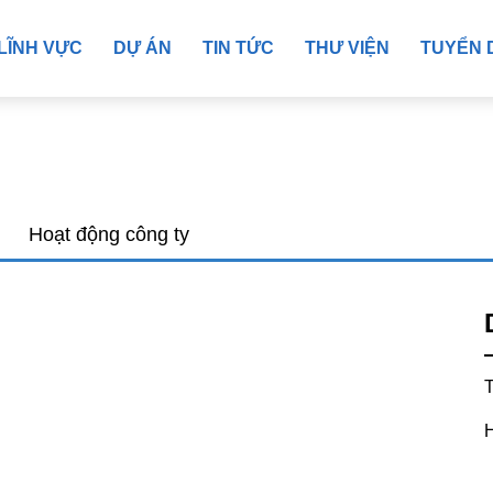
LĨNH VỰC
DỰ ÁN
TIN TỨC
THƯ VIỆN
TUYỂN 
Hoạt động công ty
T
H