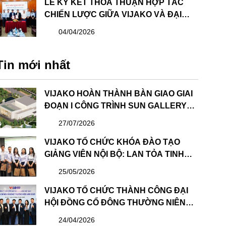
LỄ KÝ KẾT THỎA THUẬN HỢP TÁC
CHIẾN LƯỢC GIỮA VIJAKO VÀ ĐẠI
HỌC XÂY DỰNG HÀ NỘI: BƯỚC TIẾN
04/04/2026
QUAN TRỌNG TRONG PHÁT TRIỂN
NGUỒN NHÂN LỰC
Tin mới nhất
VIJAKO HOÀN THÀNH BÀN GIAO GIAI
ĐOẠN I CÔNG TRÌNH SUN GALLERY
HẠ LONG – DỰ ÁN CÔNG VIÊN ĐẠI
27/07/2026
DƯƠNG HẠ LONG
VIJAKO TỔ CHỨC KHÓA ĐÀO TẠO
GIẢNG VIÊN NỘI BỘ: LAN TỎA TINH
THẦN HỌC TẬP VÀ CHIA SẺ
25/05/2026
VIJAKO TỔ CHỨC THÀNH CÔNG ĐẠI
HỘI ĐỒNG CỔ ĐÔNG THƯỜNG NIÊN
NĂM 2026 VÀ BẦU HỘI ĐỒNG QUẢN
24/04/2026