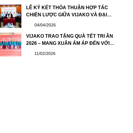
TRỊ & BAN KIỂM SOÁT NHIỆM KỲ MỚI
LỄ KÝ KẾT THỎA THUẬN HỢP TÁC
CHIẾN LƯỢC GIỮA VIJAKO VÀ ĐẠI
HỌC XÂY DỰNG HÀ NỘI: BƯỚC TIẾN
04/04/2026
QUAN TRỌNG TRONG PHÁT TRIỂN
NGUỒN NHÂN LỰC
VIJAKO TRAO TẶNG QUÀ TẾT TRI ÂN
2026 – MANG XUÂN ẤM ÁP ĐẾN VỚI
CBNV VÀ CÔNG NHÂN
11/02/2026