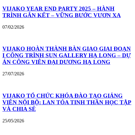
VIJAKO YEAR END PARTY 2025 – HÀNH
TRÌNH GẮN KẾT – VỮNG BƯỚC VƯƠN XA
07/02/2026
VIJAKO HOÀN THÀNH BÀN GIAO GIAI ĐOẠN
I CÔNG TRÌNH SUN GALLERY HẠ LONG – DỰ
ÁN CÔNG VIÊN ĐẠI DƯƠNG HẠ LONG
27/07/2026
VIJAKO TỔ CHỨC KHÓA ĐÀO TẠO GIẢNG
VIÊN NỘI BỘ: LAN TỎA TINH THẦN HỌC TẬP
VÀ CHIA SẺ
25/05/2026