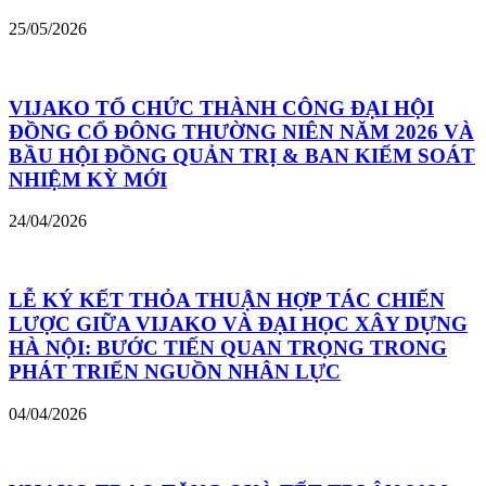
25/05/2026
VIJAKO TỔ CHỨC THÀNH CÔNG ĐẠI HỘI
ĐỒNG CỔ ĐÔNG THƯỜNG NIÊN NĂM 2026 VÀ
BẦU HỘI ĐỒNG QUẢN TRỊ & BAN KIỂM SOÁT
NHIỆM KỲ MỚI
24/04/2026
LỄ KÝ KẾT THỎA THUẬN HỢP TÁC CHIẾN
LƯỢC GIỮA VIJAKO VÀ ĐẠI HỌC XÂY DỰNG
HÀ NỘI: BƯỚC TIẾN QUAN TRỌNG TRONG
PHÁT TRIỂN NGUỒN NHÂN LỰC
04/04/2026