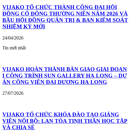
VIJAKO TỔ CHỨC THÀNH CÔNG ĐẠI HỘI
ĐỒNG CỔ ĐÔNG THƯỜNG NIÊN NĂM 2026 VÀ
BẦU HỘI ĐỒNG QUẢN TRỊ & BAN KIỂM SOÁT
NHIỆM KỲ MỚI
24/04/2026
Tin mới nhất
VIJAKO HOÀN THÀNH BÀN GIAO GIAI ĐOẠN
I CÔNG TRÌNH SUN GALLERY HẠ LONG – DỰ
ÁN CÔNG VIÊN ĐẠI DƯƠNG HẠ LONG
27/07/2026
VIJAKO TỔ CHỨC KHÓA ĐÀO TẠO GIẢNG
VIÊN NỘI BỘ: LAN TỎA TINH THẦN HỌC TẬP
VÀ CHIA SẺ