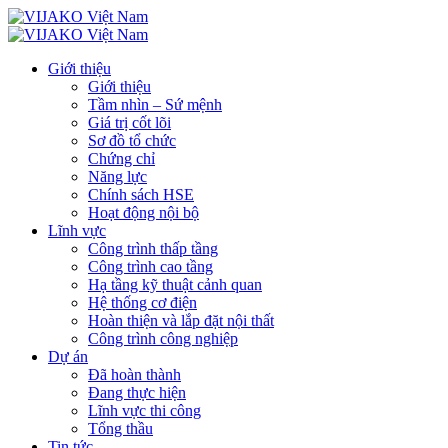
Giới thiệu
Giới thiệu
Tầm nhìn – Sứ mệnh
Giá trị cốt lõi
Sơ đồ tổ chức
Chứng chỉ
Năng lực
Chính sách HSE
Hoạt động nội bộ
Lĩnh vực
Công trình thấp tầng
Công trình cao tầng
Hạ tầng kỹ thuật cảnh quan
Hệ thống cơ điện
Hoàn thiện và lắp đặt nội thất
Công trình công nghiệp
Dự án
Đã hoàn thành
Đang thực hiện
Lĩnh vực thi công
Tổng thầu
Tin tức