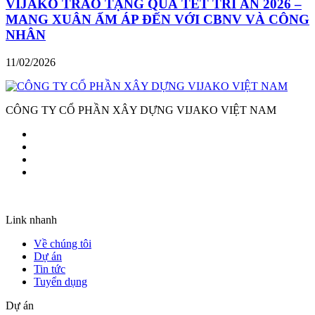
VIJAKO TRAO TẶNG QUÀ TẾT TRI ÂN 2026 –
MANG XUÂN ẤM ÁP ĐẾN VỚI CBNV VÀ CÔNG
NHÂN
11/02/2026
CÔNG TY CỔ PHẦN XÂY DỰNG VIJAKO VIỆT NAM
Link nhanh
Về chúng tôi
Dự án
Tin tức
Tuyển dụng
Dự án