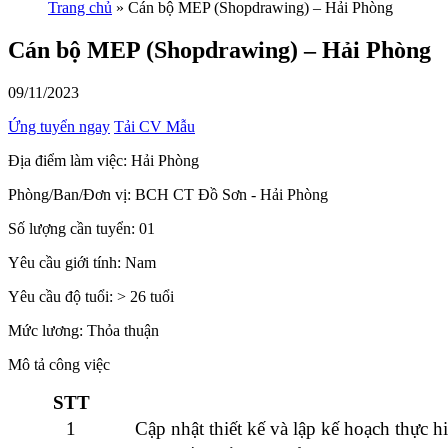
Trang chủ
»
Cán bộ MEP (Shopdrawing) – Hải Phòng
Cán bộ MEP (Shopdrawing) – Hải Phòng
09/11/2023
Ứng tuyển ngay
Tải CV Mẫu
Địa điểm làm việc:
Hải Phòng
Phòng/Ban/Đơn vị:
BCH CT Đồ Sơn - Hải Phòng
Số lượng cần tuyển:
01
Yêu cầu giới tính:
Nam
Yêu cầu độ tuổi:
> 26 tuổi
Mức lương:
Thỏa thuận
Mô tả công việc
STT
1
Cập nhật thiết kế và lập kế hoạch thực h