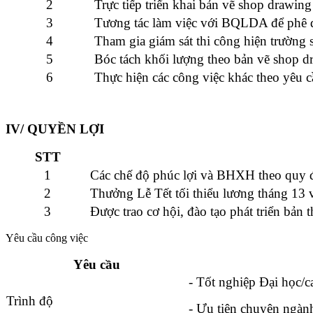
2
Trực tiếp triển khai bản vẽ shop drawi
3
Tương tác làm việc với BQLDA để phê d
4
Tham gia giám sát thi công hiện trường 
5
Bóc tách khối lượng theo bản vẽ shop d
6
Thực hiện các công việc khác theo yêu c
IV/ QUYỀN LỢI
STT
1
Các chế độ phúc lợi và BHXH theo quy 
2
Thưởng Lễ Tết tối thiểu lương tháng 13 
3
Được trao cơ hội, đào tạo phát triển bản 
Yêu cầu công việc
Yêu cầu
- Tốt nghiệp Đại học/
Trình độ
- Ưu tiên chuyên ngàn