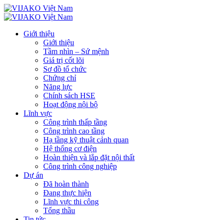
Giới thiệu
Giới thiệu
Tầm nhìn – Sứ mệnh
Giá trị cốt lõi
Sơ đồ tổ chức
Chứng chỉ
Năng lực
Chính sách HSE
Hoạt động nội bộ
Lĩnh vực
Công trình thấp tầng
Công trình cao tầng
Hạ tầng kỹ thuật cảnh quan
Hệ thống cơ điện
Hoàn thiện và lắp đặt nội thất
Công trình công nghiệp
Dự án
Đã hoàn thành
Đang thực hiện
Lĩnh vực thi công
Tổng thầu
Tin tức