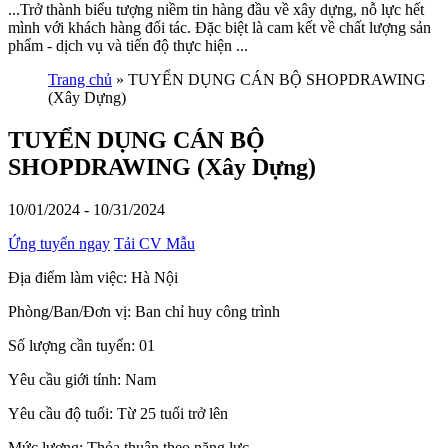
...Trở thành biểu tượng niềm tin hàng đầu về xây dựng, nỗ lực hết
mình với khách hàng đối tác. Đặc biệt là cam kết về chất lượng sản
phẩm - dịch vụ và tiến độ thực hiện ...
Trang chủ
»
TUYỂN DỤNG CÁN BỘ SHOPDRAWING
(Xây Dựng)
TUYỂN DỤNG CÁN BỘ
SHOPDRAWING (Xây Dựng)
10/01/2024 - 10/31/2024
Ứng tuyển ngay
Tải CV Mẫu
Địa điểm làm việc:
Hà Nội
Phòng/Ban/Đơn vị:
Ban chỉ huy công trình
Số lượng cần tuyển:
01
Yêu cầu giới tính:
Nam
Yêu cầu độ tuổi:
Từ 25 tuổi trở lên
Mức lương:
Thỏa thuận theo năng lực