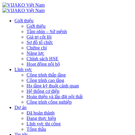
Giới thiệu
Giới thiệu
Tầm nhìn – Sứ mệnh
Giá trị cốt lõi
Sơ đồ tổ chức
Chứng chỉ
Năng lực
Chính sách HSE
Hoạt động nội bộ
Lĩnh vực
Công trình thấp tầng
Công trình cao tầng
Hạ tầng kỹ thuật cảnh quan
Hệ thống cơ điện
Hoàn thiện và lắp đặt nội thất
Công trình công nghiệp
Dự án
Đã hoàn thành
Đang thực hiện
Lĩnh vực thi công
Tổng thầu
Tin tức