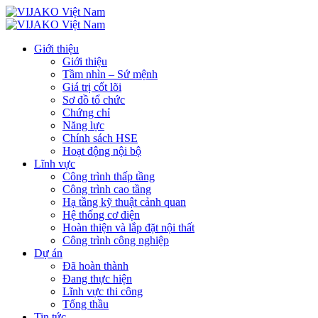
Giới thiệu
Giới thiệu
Tầm nhìn – Sứ mệnh
Giá trị cốt lõi
Sơ đồ tổ chức
Chứng chỉ
Năng lực
Chính sách HSE
Hoạt động nội bộ
Lĩnh vực
Công trình thấp tầng
Công trình cao tầng
Hạ tầng kỹ thuật cảnh quan
Hệ thống cơ điện
Hoàn thiện và lắp đặt nội thất
Công trình công nghiệp
Dự án
Đã hoàn thành
Đang thực hiện
Lĩnh vực thi công
Tổng thầu
Tin tức