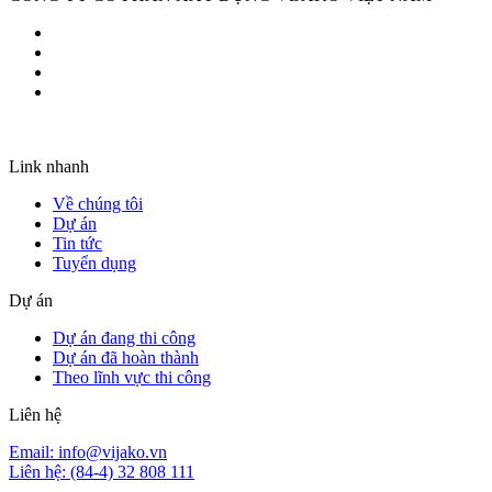
Link nhanh
Về chúng tôi
Dự án
Tin tức
Tuyển dụng
Dự án
Dự án đang thi công
Dự án đã hoàn thành
Theo lĩnh vực thi công
Liên hệ
Email: info@vijako.vn
Liên hệ: (84-4) 32 808 111