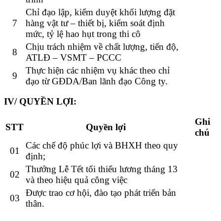
Chỉ đạo lập, kiểm duyệt khối lượng đặt
7
hàng vật tư – thiết bị, kiểm soát định
mức, tỷ lệ hao hụt trong thi cô
Chịu trách nhiệm về chất lượng, tiến độ,
8
ATLĐ – VSMT – PCCC
Thực hiện các nhiệm vụ khác theo chỉ
9
đạo từ GĐDA/Ban lãnh đạo Công ty.
IV/ QUYỀN LỢI
:
Ghi
STT
Quyền lợi
chú
Các chế độ phúc lợi và BHXH theo quy
01
định;
Thưởng Lễ Tết tối thiểu lương tháng 13
02
và theo hiệu quả công việc
Được trao cơ hội, đào tạo phát triển bản
03
thân.