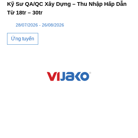
Kỹ Sư QA/QC Xây Dựng – Thu Nhập Hấp Dẫn
Từ 18tr – 30tr
28/07/2026 - 26/08/2026
Ứng tuyển
CÔNG TY CỔ PHẦN XÂY DỰNG VIJAKO VIỆT NAM
LINK NHANH
DỰ ÁN