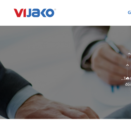
G
...Tr
đối