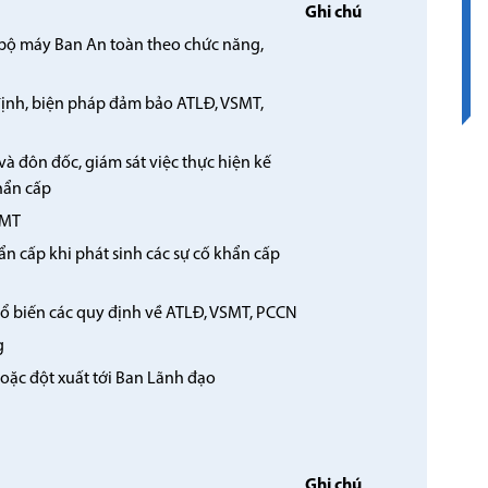
Ghi chú
c bộ máy Ban An toàn theo chức năng,
định, biện pháp đảm bảo ATLĐ, VSMT,
 đôn đốc, giám sát việc thực hiện kế
hẩn cấp
SMT
n cấp khi phát sinh các sự cố khẩn cấp
hổ biến các quy định về ATLĐ, VSMT, PCCN
g
ặc đột xuất tới Ban Lãnh đạo
Ghi chú