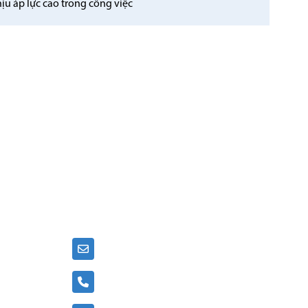
hịu áp lực cao trong công việc
LIÊN HỆ
Email: info@vijako.vn
Liên hệ: (84-4) 32 808 111
g