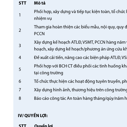
STT
Mô tả
Phối hợp, xây dựng và tiếp tục kiện toàn, tổ chứ
1
nhiệm vụ
Tham gia hoàn thiện các biểu mẫu, nội quy, quy 
2
PCCN
Xây dựng kế hoạch ATLĐ, VSMT, PCCN hàng năm và
3
hoạch, xây dựng kế hoạch/phương án ứng cứu k
4
Đề xuất cải tiến, nâng cao các biện pháp ATLĐ, V
Phối hợp với BCH CT điều phối các tình huống khẩ
5
tại công trường
6
Tổ chức thực hiện các hoạt động tuyên truyền, p
7
Xây dựng hình ảnh, thương hiệu trên công trườn
8
Báo cáo công tác An toàn hàng tháng/qúy/năm ho
IV/ QUYỀN LỢI
:
STT
Quyền lợi