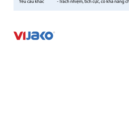
Yêu cầu khác
- Trách nhiệm, tích cực, có khả năng c
CÔNG TY CỔ PHẦN XÂY DỰNG VIJAKO VIỆT NAM
LINK NHANH
DỰ ÁN
Về chúng tôi
Dự án đang thi công
Dự án
Dự án đã hoàn thành
Tin tức
Theo lĩnh vực thi côn