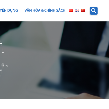
YỂN DỤNG
VĂN HÓA & CHÍNH SÁCH
h hàng
 ...