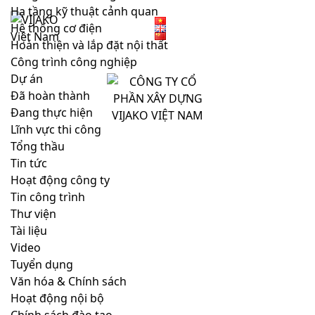
Hạ tầng kỹ thuật cảnh quan
Hệ thống cơ điện
Hoàn thiện và lắp đặt nội thất
Công trình công nghiệp
Dự án
Đã hoàn thành
Đang thực hiện
Lĩnh vực thi công
CÔNG TY CỔ PHẦN XÂY DỰNG VIJAKO VIỆT NAM
Tổng thầu
Tin tức
Hoạt động công ty
Tin công trình
Thư viện
LINK NHANH
DỰ ÁN
Tài liệu
Video
Về chúng tôi
Dự án đang thi công
Tuyển dụng
Văn hóa & Chính sách
Dự án
Dự án đã hoàn thành
Hoạt động nội bộ
Tin tức
Theo lĩnh vực thi công