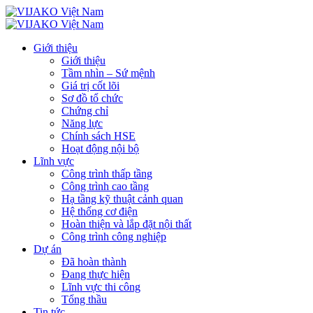
Giới thiệu
Giới thiệu
Tầm nhìn – Sứ mệnh
Giá trị cốt lõi
Sơ đồ tổ chức
Chứng chỉ
Năng lực
Chính sách HSE
Hoạt động nội bộ
Lĩnh vực
Công trình thấp tầng
Công trình cao tầng
Hạ tầng kỹ thuật cảnh quan
Hệ thống cơ điện
Hoàn thiện và lắp đặt nội thất
Công trình công nghiệp
Dự án
Đã hoàn thành
Đang thực hiện
Lĩnh vực thi công
Tổng thầu
Tin tức