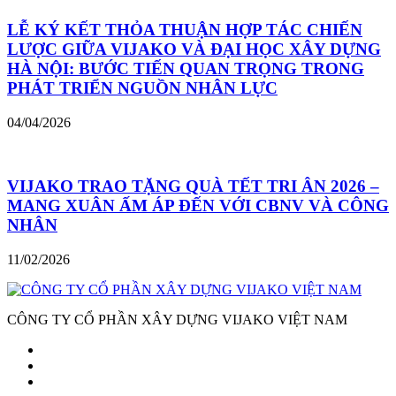
LỄ KÝ KẾT THỎA THUẬN HỢP TÁC CHIẾN
LƯỢC GIỮA VIJAKO VÀ ĐẠI HỌC XÂY DỰNG
HÀ NỘI: BƯỚC TIẾN QUAN TRỌNG TRONG
PHÁT TRIỂN NGUỒN NHÂN LỰC
04/04/2026
VIJAKO TRAO TẶNG QUÀ TẾT TRI ÂN 2026 –
MANG XUÂN ẤM ÁP ĐẾN VỚI CBNV VÀ CÔNG
NHÂN
11/02/2026
CÔNG TY CỔ PHẦN XÂY DỰNG VIJAKO VIỆT NAM