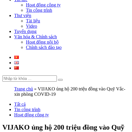
Hoạt động công ty
Tin công trình
Thư viện
Tài liệu
Video
Tuyển dụng
Văn hóa & Chính sách
Hoạt động nội bộ
Chính sách đào tạo
Trang chủ
»
VIJAKO ủng hộ 200 triệu đồng vào Quỹ Vắc-
xin phòng COVID-19
Tất cả
Tin công trình
Hoạt động công ty
VIJAKO ủng hộ 200 triệu đồng vào Quỹ