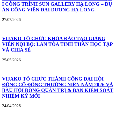
I CÔNG TRÌNH SUN GALLERY HẠ LONG – DỰ
ÁN CÔNG VIÊN ĐẠI DƯƠNG HẠ LONG
27/07/2026
VIJAKO TỔ CHỨC KHÓA ĐÀO TẠO GIẢNG
VIÊN NỘI BỘ: LAN TỎA TINH THẦN HỌC TẬP
VÀ CHIA SẺ
25/05/2026
VIJAKO TỔ CHỨC THÀNH CÔNG ĐẠI HỘI
ĐỒNG CỔ ĐÔNG THƯỜNG NIÊN NĂM 2026 VÀ
BẦU HỘI ĐỒNG QUẢN TRỊ & BAN KIỂM SOÁT
NHIỆM KỲ MỚI
24/04/2026