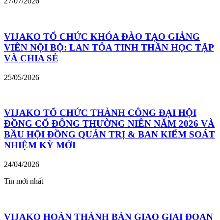
27/07/2026
VIJAKO TỔ CHỨC KHÓA ĐÀO TẠO GIẢNG
VIÊN NỘI BỘ: LAN TỎA TINH THẦN HỌC TẬP
VÀ CHIA SẺ
25/05/2026
VIJAKO TỔ CHỨC THÀNH CÔNG ĐẠI HỘI
ĐỒNG CỔ ĐÔNG THƯỜNG NIÊN NĂM 2026 VÀ
BẦU HỘI ĐỒNG QUẢN TRỊ & BAN KIỂM SOÁT
NHIỆM KỲ MỚI
24/04/2026
Tin mới nhất
VIJAKO HOÀN THÀNH BÀN GIAO GIAI ĐOẠN