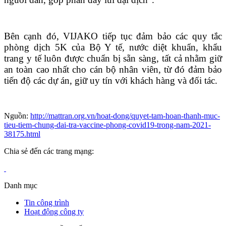
Bên cạnh đó, VIJAKO tiếp tục đảm bảo các quy tắc
phòng dịch 5K của Bộ Y tế, nước diệt khuẩn, khẩu
trang y tế luôn được chuẩn bị sẵn sàng, tất cả nhằm giữ
an toàn cao nhất cho cán bộ nhân viên, từ đó đảm bảo
tiến độ các dự án, giữ uy tín với khách hàng và đối tác.
Nguồn:
http://mattran.org.vn/hoat-dong/quyet-tam-hoan-thanh-muc-
tieu-tiem-chung-dai-tra-vaccine-phong-covid19-trong-nam-2021-
38175.html
Chia sẻ đến các trang mạng:
Danh mục
Tin công trình
Hoạt động công ty