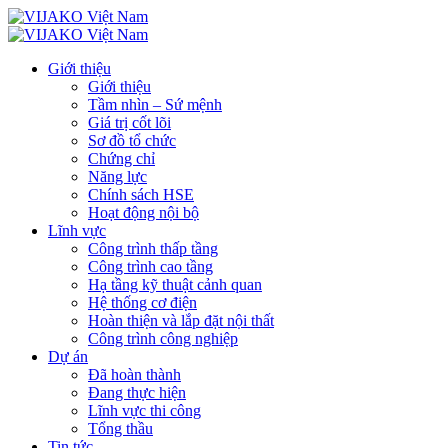
Giới thiệu
Giới thiệu
Tầm nhìn – Sứ mệnh
Giá trị cốt lõi
Sơ đồ tổ chức
Chứng chỉ
Năng lực
Chính sách HSE
Hoạt động nội bộ
Lĩnh vực
Công trình thấp tầng
Công trình cao tầng
Hạ tầng kỹ thuật cảnh quan
Hệ thống cơ điện
Hoàn thiện và lắp đặt nội thất
Công trình công nghiệp
Dự án
Đã hoàn thành
Đang thực hiện
Lĩnh vực thi công
Tổng thầu
Tin tức