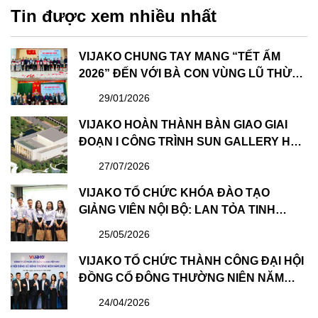
Tin được xem nhiều nhất
VIJAKO CHUNG TAY MANG “TẾT ẤM
2026” ĐẾN VỚI BÀ CON VÙNG LŨ THỪA
THIÊN HUẾ
29/01/2026
VIJAKO HOÀN THÀNH BÀN GIAO GIAI
ĐOẠN I CÔNG TRÌNH SUN GALLERY HẠ
LONG – DỰ ÁN CÔNG VIÊN ĐẠI DƯƠNG
27/07/2026
HẠ LONG
VIJAKO TỔ CHỨC KHÓA ĐÀO TẠO
GIẢNG VIÊN NỘI BỘ: LAN TỎA TINH
THẦN HỌC TẬP VÀ CHIA SẺ
25/05/2026
VIJAKO TỔ CHỨC THÀNH CÔNG ĐẠI HỘI
ĐỒNG CỔ ĐÔNG THƯỜNG NIÊN NĂM
2026 VÀ BẦU HỘI ĐỒNG QUẢN TRỊ &
24/04/2026
BAN KIỂM SOÁT NHIỆM KỲ MỚI