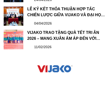
BAN KIỂM SOÁT NHIỆM KỲ MỚI
LỄ KÝ KẾT THỎA THUẬN HỢP TÁC
CHIẾN LƯỢC GIỮA VIJAKO VÀ ĐẠI HỌC
XÂY DỰNG HÀ NỘI: BƯỚC TIẾN QUAN
04/04/2026
TRỌNG TRONG PHÁT TRIỂN NGUỒN
NHÂN LỰC
VIJAKO TRAO TẶNG QUÀ TẾT TRI ÂN
2026 – MANG XUÂN ẤM ÁP ĐẾN VỚI
CBNV VÀ CÔNG NHÂN
11/02/2026
CÔNG TY CỔ PHẦN XÂY DỰNG VIJAKO VIỆT NAM
LINK NHANH
DỰ ÁN