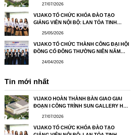
LONG – DỰ ÁN CÔNG VIÊN ĐẠI DƯƠNG
27/07/2026
HẠ LONG
VIJAKO TỔ CHỨC KHÓA ĐÀO TẠO
GIẢNG VIÊN NỘI BỘ: LAN TỎA TINH
THẦN HỌC TẬP VÀ CHIA SẺ
25/05/2026
VIJAKO TỔ CHỨC THÀNH CÔNG ĐẠI HỘI
ĐỒNG CỔ ĐÔNG THƯỜNG NIÊN NĂM
2026 VÀ BẦU HỘI ĐỒNG QUẢN TRỊ &
24/04/2026
BAN KIỂM SOÁT NHIỆM KỲ MỚI
Tin mới nhất
VIJAKO HOÀN THÀNH BÀN GIAO GIAI
ĐOẠN I CÔNG TRÌNH SUN GALLERY HẠ
LONG – DỰ ÁN CÔNG VIÊN ĐẠI DƯƠNG
27/07/2026
HẠ LONG
VIJAKO TỔ CHỨC KHÓA ĐÀO TẠO
GIẢNG VIÊN NỘI BỘ: LAN TỎA TINH