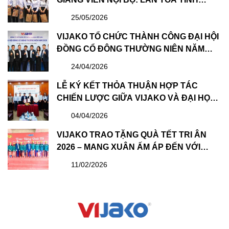
THẦN HỌC TẬP VÀ CHIA SẺ
25/05/2026
VIJAKO TỔ CHỨC THÀNH CÔNG ĐẠI HỘI
ĐỒNG CỔ ĐÔNG THƯỜNG NIÊN NĂM
2026 VÀ BẦU HỘI ĐỒNG QUẢN TRỊ &
24/04/2026
BAN KIỂM SOÁT NHIỆM KỲ MỚI
LỄ KÝ KẾT THỎA THUẬN HỢP TÁC
CHIẾN LƯỢC GIỮA VIJAKO VÀ ĐẠI HỌC
XÂY DỰNG HÀ NỘI: BƯỚC TIẾN QUAN
04/04/2026
TRỌNG TRONG PHÁT TRIỂN NGUỒN
NHÂN LỰC
VIJAKO TRAO TẶNG QUÀ TẾT TRI ÂN
2026 – MANG XUÂN ẤM ÁP ĐẾN VỚI
CBNV VÀ CÔNG NHÂN
11/02/2026