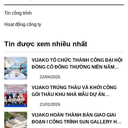
Tin công trình
Hoạt động công ty
Tin được xem nhiều nhất
VIJAKO TỔ CHỨC THÀNH CÔNG ĐẠI HỘI
ĐỒNG CỔ ĐÔNG THƯỜNG NIÊN NĂM
2025
22/04/2025
VIJAKO TRÚNG THẦU VÀ KHỞI CÔNG
GÓI THẦU KHU NHÀ MẪU DỰ ÁN
FULLTON REGAL – TIẾP NỐI HÀNH
21/01/2026
TRÌNH HỢP TÁC CÙNG CAPITALAND
VIJAKO HOÀN THÀNH BÀN GIAO GIAI
ĐOẠN I CÔNG TRÌNH SUN GALLERY HẠ