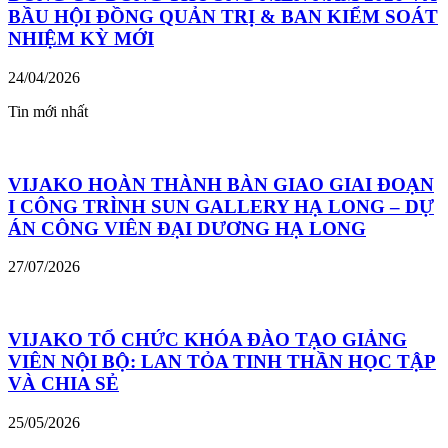
BẦU HỘI ĐỒNG QUẢN TRỊ & BAN KIỂM SOÁT
NHIỆM KỲ MỚI
24/04/2026
Tin mới nhất
VIJAKO HOÀN THÀNH BÀN GIAO GIAI ĐOẠN
I CÔNG TRÌNH SUN GALLERY HẠ LONG – DỰ
ÁN CÔNG VIÊN ĐẠI DƯƠNG HẠ LONG
27/07/2026
VIJAKO TỔ CHỨC KHÓA ĐÀO TẠO GIẢNG
VIÊN NỘI BỘ: LAN TỎA TINH THẦN HỌC TẬP
VÀ CHIA SẺ
25/05/2026