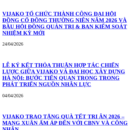
VIJAKO TỔ CHỨC THÀNH CÔNG ĐẠI HỘI
ĐỒNG CỔ ĐÔNG THƯỜNG NIÊN NĂM 2026 VÀ
BẦU HỘI ĐỒNG QUẢN TRỊ & BAN KIỂM SOÁT
NHIỆM KỲ MỚI
24/04/2026
LỄ KÝ KẾT THỎA THUẬN HỢP TÁC CHIẾN
LƯỢC GIỮA VIJAKO VÀ ĐẠI HỌC XÂY DỰNG
HÀ NỘI: BƯỚC TIẾN QUAN TRỌNG TRONG
PHÁT TRIỂN NGUỒN NHÂN LỰC
04/04/2026
VIJAKO TRAO TẶNG QUÀ TẾT TRI ÂN 2026 –
MANG XUÂN ẤM ÁP ĐẾN VỚI CBNV VÀ CÔNG
NHÂN