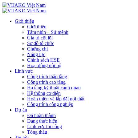
Giới thiệu
Giới thiệu
Tầm nhìn – Sứ mệnh
Giá trị cốt lõi
Sơ đồ tổ chức
Chứng chỉ
Năng lực
Chính sách HSE
Hoạt động nội bộ
Lĩnh vực
Công trình thấp tầng
Công trình cao tầng
Hạ tầng kỹ thuật cảnh quan
Hệ thống cơ điện
Hoàn thiện và lắp đặt nội thất
Công trình công nghiệp
Dự án
Đã hoàn thành
Đang thực hiện
Lĩnh vực thi công
Tổng thầu
Tin tức