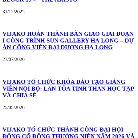
31/12/2025
VIJAKO HOÀN THÀNH BÀN GIAO GIAI ĐOẠN
I CÔNG TRÌNH SUN GALLERY HẠ LONG – DỰ
ÁN CÔNG VIÊN ĐẠI DƯƠNG HẠ LONG
27/07/2026
VIJAKO TỔ CHỨC KHÓA ĐÀO TẠO GIẢNG
VIÊN NỘI BỘ: LAN TỎA TINH THẦN HỌC TẬP
VÀ CHIA SẺ
25/05/2026
VIJAKO TỔ CHỨC THÀNH CÔNG ĐẠI HỘI
ĐỒNG CỔ ĐÔNG THƯỜNG NIÊN NĂM 2026 VÀ