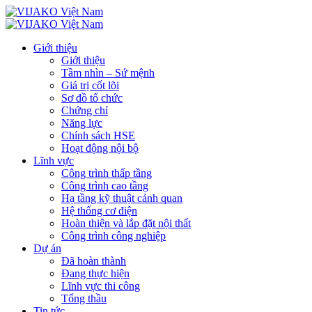
Giới thiệu
Giới thiệu
Tầm nhìn – Sứ mệnh
Giá trị cốt lõi
Sơ đồ tổ chức
Chứng chỉ
Năng lực
Chính sách HSE
Hoạt động nội bộ
Lĩnh vực
Công trình thấp tầng
Công trình cao tầng
Hạ tầng kỹ thuật cảnh quan
Hệ thống cơ điện
Hoàn thiện và lắp đặt nội thất
Công trình công nghiệp
Dự án
Đã hoàn thành
Đang thực hiện
Lĩnh vực thi công
Tổng thầu
Tin tức